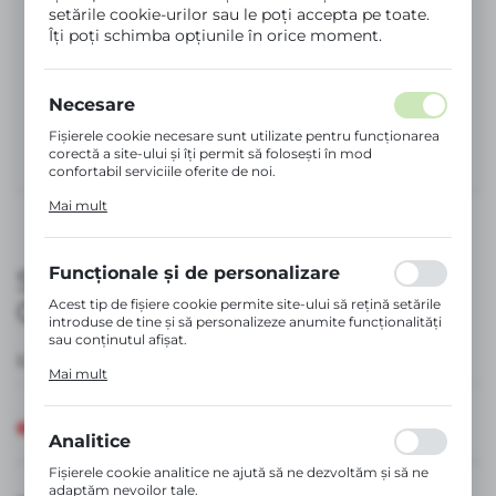
setările cookie-urilor sau le poți accepta pe toate.
Îți poți schimba opțiunile în orice moment.
Necesare
Fișierele cookie necesare sunt utilizate pentru funcționarea
corectă a site-ului și îți permit să folosești în mod
confortabil serviciile oferite de noi.
Fișierele cookie răspund acțiunilor tale pentru a adapta,
Mai mult
printre altele, setările preferințelor de confidențialitate,
autentificarea sau completarea formularelor. Datorită
fișierelor cookie, site-ul pe care îl utilizezi poate funcționa
fără întreruperi.
Funcționale și de personalizare
SUZETĂ FIZIOLOGICĂ SX PRO
0-6 LUNI – LIGHT | ZERO ZERO
Acest tip de fișiere cookie permite site-ului să rețină setările
introduse de tine și să personalizeze anumite funcționalități
sau conținutul afișat.
EAN:
8426420084505
Datorită acestor fișiere cookie, îți putem oferi un confort
Mai mult
sporit în utilizarea funcționalităților site-ului nostru,
adaptându-l la preferințele tale individuale. Acordul pentru
fișierele cookie funcționale și de personalizare garantează
Indisponibil
disponibilitatea unui număr mai mare de funcții pe site.
Analitice
Fișierele cookie analitice ne ajută să ne dezvoltăm și să ne
adaptăm nevoilor tale.