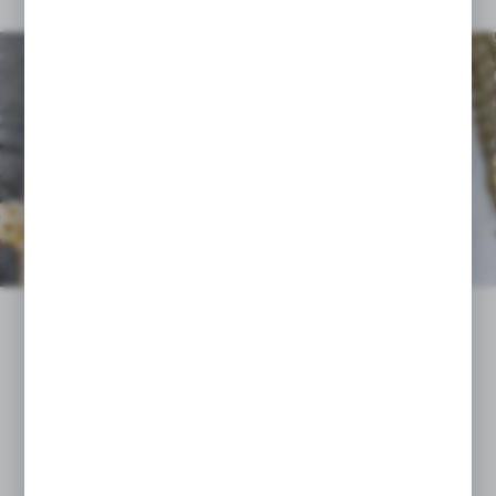
Zerø.Zerø
Suzetă