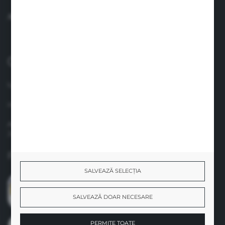
AI O ÎNTREBARE
0040 758 021 443
lun.-vin. 8.00-17.00
info@suavinex.com.ro
Adresa: Strada Vespasian, Nr. 47, Camera Nr. 4, Sector 1
Judet: Bucuresti
Formular de contact
SALVEAZĂ SELECȚIA
SALVEAZĂ DOAR NECESARE
PERMITE TOATE