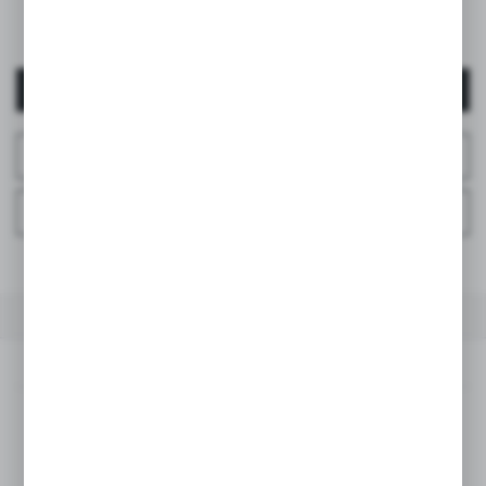
FAIR
LIGHT
MEDIUM
AUTENTIFICARE / ÎNREGISTRARE
ÎNTREABĂ DESPRE PRODUS
ÎNTREBAȚI LA TELEFON
LA FAVORITE
DESCRIEREA PRODUSULUI
SPECIFICAȚII TEHNICE
DESCRIEREA PRODUSULUI
Prima mea suzetă ZERO ZERO
Recomandată încă din primele momente după naștere!