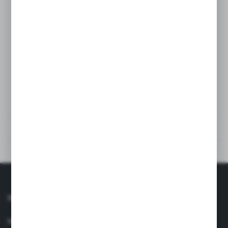
SPECIFICAȚII TEHNICE
RECENZII
VEZI ȘI PRODUSE SIMILARE
INFORMAŢII
SERVICIU CLIENȚI