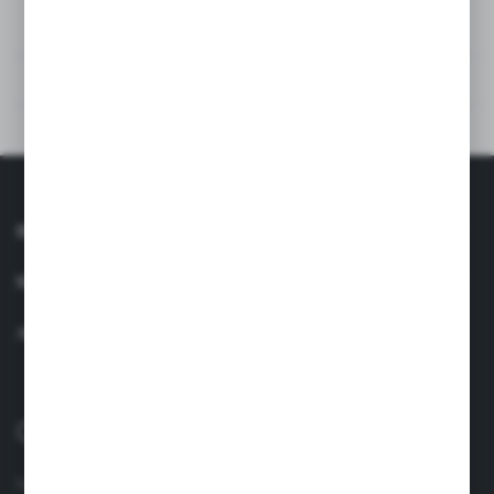
SPECIFICAȚII TEHNICE
RECENZII
VEZI ȘI PRODUSE SIMILARE
INFORMAŢII
SERVICIU CLIENȚI
AI O ÎNTREBARE
0040 758 021 443
lun.-vin. 8.00-17.00