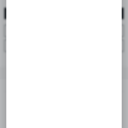
AUTENTIFICARE / ÎNREGISTRARE
ÎNTREABĂ DESPRE PRODUS
ÎNTREBAȚI LA TELEFON
LA FAVORITE
DESCRIEREA PRODUSULUI
SPECIFICAȚII TEHNICE
DESCRIEREA PRODUSULUI
Datorită designului bazat pe cercetări științifice,
tetina
ZERO.ZERO
reproduc fidel forma și textura sânului matern,
oferind o experiență de hrănire naturală și sigură.
Avantajele principale: