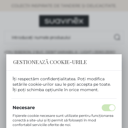
COLECȚII INSPIRATE DE TANDERE ȘI DELICACITATE.
SETĂRI REGIONALE
Locație
Rumunia
Limbă
Românesc
PENTRU BIBERON, 2 BUC, DEBIT VARIABIL A – LIGHT | ZERO.ZERO
GESTIONEAZĂ COOKIE-URILE
Monedă
RECOMANDAT
(RON)
Îți respectăm confidențialitatea. Poți modifica
setările cookie-urilor sau le poți accepta pe toate.
SALVEAZĂ
Îți poți schimba opțiunile în orice moment.
Necesare
Fișierele cookie necesare sunt utilizate pentru funcționarea
corectă a site-ului și îți permit să folosești în mod
confortabil serviciile oferite de noi.