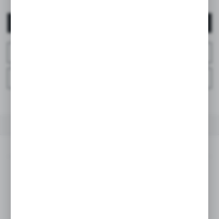
AUTENTIFICARE / ÎNREGISTRARE
ÎNTREABĂ DESPRE PRODUS
ÎNTREBAȚI LA TELEFON
LA FAVORITE
DESCRIEREA PRODUSULUI
SPECIFICAȚII TEHNICE
DESCRIEREA PRODUSULUI
Descoperă noile modele din colecția de ochelari de soare
Suavinex pentru cei mici!
Ochii copiilor sunt mult mai sensibili la efectele nocive ale
soarelui. Pupilele mari, cristalinul aproape transparent și