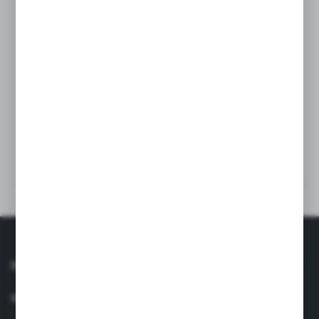
Disponibili în cinci mărimi pentru copii: 0-12 luni, 12-24
luni, 24-36 luni, 3-8 ani, 8-14 ani și mărime pentru adulți.
Pe măsură ce cei mici aleargă și explorează lumea,
căzăturile devin inevitabile. La această vârstă, este esențial
să alegi rame care se potrivesc perfect feței copilului, fără
goluri între nas și ramă, pentru protecție maximă și confort.
SPECIFICAȚII TEHNICE
RECENZII
INFORMAŢII
SERVICIU CLIENȚI