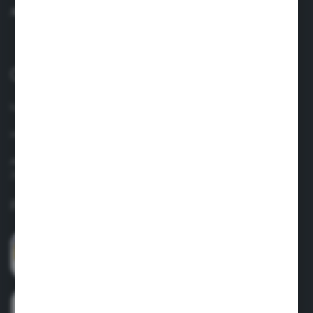
AI O ÎNTREBARE
0040 758 021 443
lun.-vin. 8.00-17.00
info@suavinex.com.ro
Adresa: Strada Vespasian, Nr. 47, Camera Nr. 4, Sector 1
Judet: Bucuresti
Formular de contact