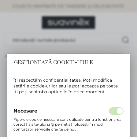
COLECȚII INSPIRATE DE TANDERE ȘI DELICACITATE.
SETĂRI REGIONALE
Locație
Rumunia
Limbă
Românesc
ELARI DE SOARE 8-14 ANI, UV400, LENTILE POLARIZATE – VERDE
GESTIONEAZĂ COOKIE-URILE
Monedă
NOU
(RON)
Îți respectăm confidențialitatea. Poți modifica
setările cookie-urilor sau le poți accepta pe toate.
Îți poți schimba opțiunile în orice moment.
SALVEAZĂ
Necesare
Fișierele cookie necesare sunt utilizate pentru funcționarea
corectă a site-ului și îți permit să folosești în mod
confortabil serviciile oferite de noi.
Fișierele cookie răspund acțiunilor tale pentru a adapta,