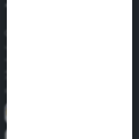
AI O ÎNTREBARE
0040 758 021 443
lun.-vin. 8.00-17.00
info@suavinex.com.ro
Adresa: Strada Vespasian, Nr. 47, Camera Nr. 4, Sector 1
Judet: Bucuresti
Formular de contact