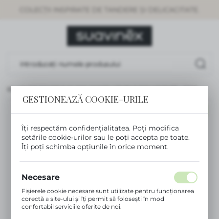
COLECȚII INSPIRATE DE TANDERE ȘI DELICACITATE.
SETĂRI REGIONALE
Locație
Rumunia
Limbă
Românesc
CHELARI DE SOARE 8–14 ANI, UV400, LENTILE POLARIZATE – ROZ
GESTIONEAZĂ COOKIE-URILE
Monedă
NOU
(RON)
Îți respectăm confidențialitatea. Poți modifica
setările cookie-urilor sau le poți accepta pe toate.
Îți poți schimba opțiunile în orice moment.
SALVEAZĂ
Necesare
Fișierele cookie necesare sunt utilizate pentru funcționarea
corectă a site-ului și îți permit să folosești în mod
confortabil serviciile oferite de noi.
Fișierele cookie răspund acțiunilor tale pentru a adapta,