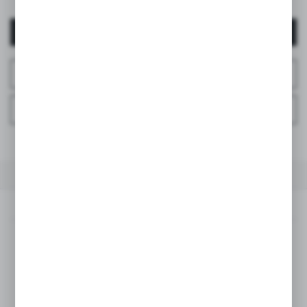
AUTENTIFICARE / ÎNREGISTRARE
ÎNTREABĂ DESPRE PRODUS
ÎNTREBAȚI LA TELEFON
LA FAVORITE
DESCRIEREA PRODUSULUI
SPECIFICAȚII TEHNICE
DESCRIEREA PRODUSULUI
Descoperă noile modele din colecția de ochelari de soare
Suavinex pentru cei mici!
Ochii copiilor sunt mult mai sensibili la efectele nocive ale
soarelui. Pupilele mari, cristalinul aproape transparent și