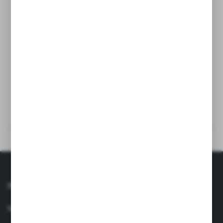
Disponibili în cinci mărimi pentru copii: 0-12 luni, 12-24
luni, 24-36 luni, 3-8 ani, 8-14 ani și mărime pentru adulți.
Pe măsură ce cei mici aleargă și explorează lumea,
căzăturile devin inevitabile. La această vârstă, este esențial
să alegi rame care se potrivesc perfect feței copilului, fără
goluri între nas și ramă, pentru protecție maximă și confort.
SPECIFICAȚII TEHNICE
RECENZII
INFORMAŢII
SERVICIU CLIENȚI