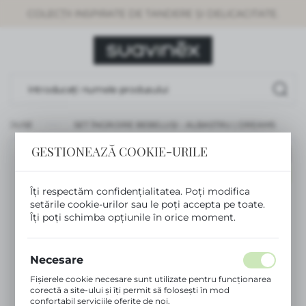
COLECȚII INSPIRATE DE TANDERE ȘI DELICACITATE.
SETĂRI REGIONALE
Locație
Rumunia
Limbă
Românesc
RODUSE
SET ÎNGRIJIRE BEBELUȘI - ALBASTRU | DREAMS
GESTIONEAZĂ COOKIE-URILE
Monedă
BESTSELLER
(RON)
NOU
Îți respectăm confidențialitatea. Poți modifica
setările cookie-urilor sau le poți accepta pe toate.
SALVEAZĂ
Îți poți schimba opțiunile în orice moment.
Necesare
Fișierele cookie necesare sunt utilizate pentru funcționarea
corectă a site-ului și îți permit să folosești în mod
confortabil serviciile oferite de noi.