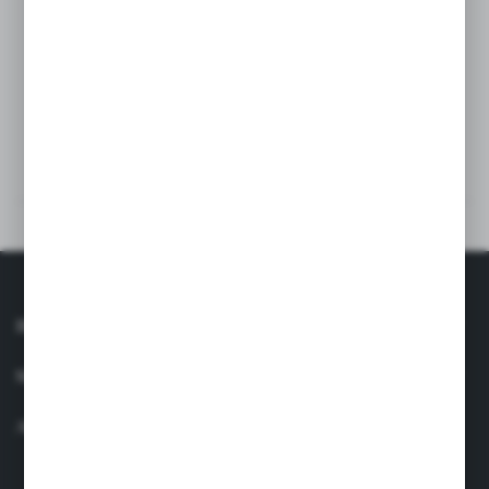
SPECIFICAȚII TEHNICE
RECENZII
INFORMAŢII
SERVICIU CLIENȚI
AI O ÎNTREBARE