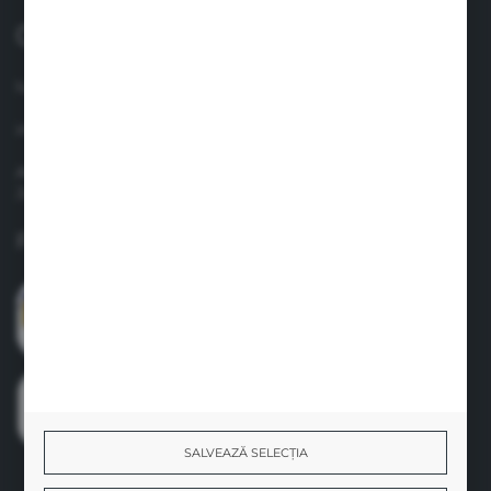
0040 758 021 443
lun.-vin. 8.00-17.00
info@suavinex.com.ro
Adresa: Strada Vespasian, Nr. 47, Camera Nr. 4, Sector 1
Judet: Bucuresti
Formular de contact
SALVEAZĂ SELECȚIA