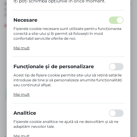
Îți poți schimba opțiunile în orice moment.
siliconul medical, acestea sunt igienice, durabile și prietenoase
cu bebelușul, oferind părinților siguranța că îi asigură copilului
confort și protecție în fiecare etapă de dezvoltare.
Necesare
Fișierele cookie necesare sunt utilizate pentru funcționarea
corectă a site-ului și îți permit să folosești în mod
confortabil serviciile oferite de noi.
Fișierele cookie răspund acțiunilor tale pentru a adapta,
Mai mult
printre altele, setările preferințelor de confidențialitate,
autentificarea sau completarea formularelor. Datorită
fișierelor cookie, site-ul pe care îl utilizezi poate funcționa
fără întreruperi.
Funcționale și de personalizare
Acest tip de fișiere cookie permite site-ului să rețină setările
introduse de tine și să personalizeze anumite funcționalități
sau conținutul afișat.
Datorită acestor fișiere cookie, îți putem oferi un confort
Mai mult
sporit în utilizarea funcționalităților site-ului nostru,
adaptându-l la preferințele tale individuale. Acordul pentru
fișierele cookie funcționale și de personalizare garantează
disponibilitatea unui număr mai mare de funcții pe site.
Analitice
Fișierele cookie analitice ne ajută să ne dezvoltăm și să ne
adaptăm nevoilor tale.
Cookie-urile analitice ne permit să obținem informații
Mai mult