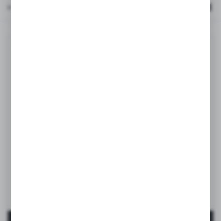
Implicit
FILTREAZĂ
Jucării pentru dentiție
Jucărie pentru dentiție din silicon – Rainbow, roz
EAN:
8426420079495
MAI MULT