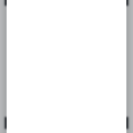
Jucării pentru dentiție
Jucărie pentru dentiție din silicon – Rainbow,
albastru
EAN:
8426420079501
MAI MULT