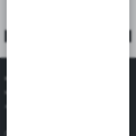
Jucărie pentru dentiție din silicon – nor albastru
EAN:
8426420079563
MAI MULT
INFORMAŢII
SERVICIU CLIENȚI
AI O ÎNTREBARE
0040 758 021 443