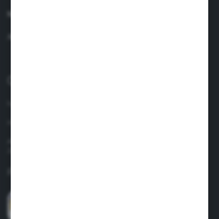
SERVICIU CLIENȚI
AI O ÎNTREBARE
0040 758 021 443
lun.-vin. 8.00-17.00
info@suavinex.com.ro
Adresa: Strada Vespasian, Nr. 47, Camera Nr. 4, Sector 1
Judet: Bucuresti
Formular de contact