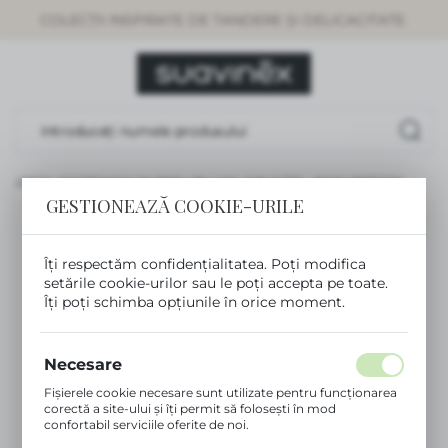
COLECȚII INSPIRATE DE TANDERE ȘI DELICACITATE.
SETĂRI REGIONALE
Locație
Rumunia
Limbă
Românesc
SUZETA ANATOMICA SX PRO +18 LUNI, 2 BUCĂȚI – ROZ | BIRDIES
GESTIONEAZĂ COOKIE-URILE
Monedă
NOU
(RON)
Îți respectăm confidențialitatea. Poți modifica
setările cookie-urilor sau le poți accepta pe toate.
Îți poți schimba opțiunile în orice moment.
SALVEAZĂ
Necesare
Fișierele cookie necesare sunt utilizate pentru funcționarea
corectă a site-ului și îți permit să folosești în mod
confortabil serviciile oferite de noi.
Fișierele cookie răspund acțiunilor tale pentru a adapta,