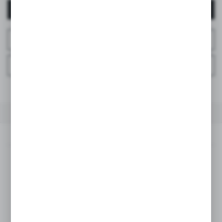
AUTENTIFICARE / ÎNREGISTRARE
ÎNTREABĂ DESPRE PRODUS
ÎNTREBAȚI LA TELEFON
LA FAVORITE
DESCRIEREA PRODUSULUI
SPECIFICAȚII TEHNICE
DESCRIEREA PRODUSULUI
Suzetele anatomice SX Pro
sunt concepute pentru a fi cât
mai confortabile pentru bebeluși. Forma lor reproduce
anatomia mamelonului matern, lăsând spațiu pentru
limbă și asigurând o experiență de supt cât mai apropiată
de cea naturală.