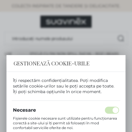
COLECȚII INSPIRATE DE TANDERE ȘI DELICACITATE.
SETĂRI REGIONALE
Locație
Rumunia
Limbă
Românesc
ODUSE
STICLĂ CU PAI NON-SPILL, 340 ML – ROZ | BEARS
GESTIONEAZĂ COOKIE-URILE
Monedă
(RON)
Îți respectăm confidențialitatea. Poți modifica
setările cookie-urilor sau le poți accepta pe toate.
SALVEAZĂ
Îți poți schimba opțiunile în orice moment.
Necesare
Fișierele cookie necesare sunt utilizate pentru funcționarea
corectă a site-ului și îți permit să folosești în mod
confortabil serviciile oferite de noi.