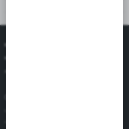
RECENZII
VEZI ȘI PRODUSE SIMILARE
INFORMAŢII
SERVICIU CLIENȚI
AI O ÎNTREBARE
0040 758 021 443
lun.-vin. 8.00-17.00
info@suavinex.com.ro