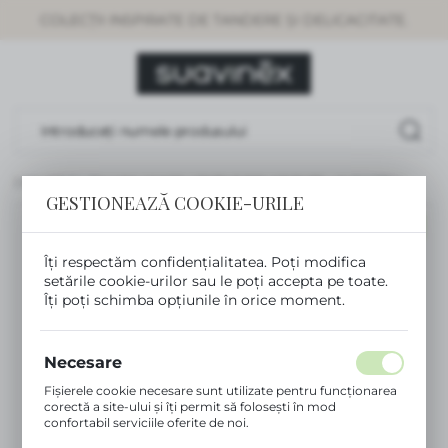
COLECȚII INSPIRATE DE TANDERE ȘI DELICACITATE.
SETĂRI REGIONALE
Locație
Rumunia
Limbă
Românesc
DE SOARE 24–36 LUNI, UV400, LENTILE POLARIZATE – ALBASTRU
GESTIONEAZĂ COOKIE-URILE
Monedă
NOU
(RON)
Îți respectăm confidențialitatea. Poți modifica
setările cookie-urilor sau le poți accepta pe toate.
Îți poți schimba opțiunile în orice moment.
SALVEAZĂ
Necesare
Fișierele cookie necesare sunt utilizate pentru funcționarea
corectă a site-ului și îți permit să folosești în mod
confortabil serviciile oferite de noi.
Fișierele cookie răspund acțiunilor tale pentru a adapta,