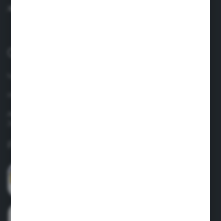
AI O ÎNTREBARE
0040 758 021 443
lun.-vin. 8.00-17.00
info@suavinex.com.ro
Adresa: Strada Vespasian, Nr. 47, Camera Nr. 4, Sector 1
Judet: Bucuresti
Formular de contact