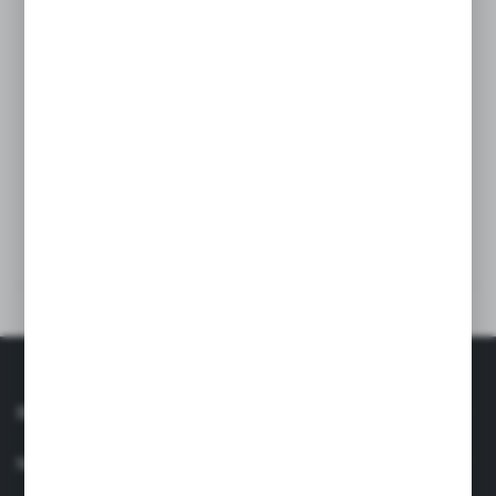
Disponibili în cinci mărimi pentru copii: 0-12 luni, 12-24
luni, 24-36 luni, 3-8 ani, 8-14 ani și mărime pentru adulți.
Pe măsură ce cei mici aleargă și explorează lumea,
căzăturile devin inevitabile. La această vârstă, este esențial
să alegi rame care se potrivesc perfect feței copilului, fără
goluri între nas și ramă, pentru protecție maximă și confort.
SPECIFICAȚII TEHNICE
RECENZII
INFORMAŢII
SERVICIU CLIENȚI