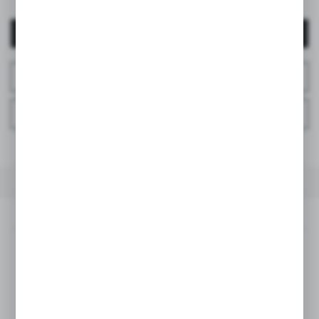
AUTENTIFICARE / ÎNREGISTRARE
ÎNTREABĂ DESPRE PRODUS
ÎNTREBAȚI LA TELEFON
LA FAVORITE
DESCRIEREA PRODUSULUI
SPECIFICAȚII TEHNICE
DESCRIEREA PRODUSULUI
Descoperă noile modele din colecția de ochelari de soare
Suavinex pentru cei mici!
Ochii copiilor sunt mult mai sensibili la efectele nocive ale
soarelui. Pupilele mari, cristalinul aproape transparent și